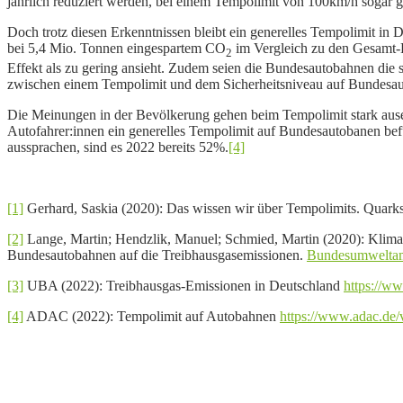
jährlich reduziert werden, bei einem Tempolimit von 100km/h sogar
Doch trotz diesen Erkenntnissen bleibt ein generelles Tempolimit in D
bei 5,4 Mio. Tonnen eingespartem CO
im Vergleich zu den Gesamt-
2
Effekt als zu gering ansieht. Zudem seien die Bundesautobahnen die
zwischen einem Tempolimit und dem Sicherheitsniveau auf Bundesa
Die Meinungen in der Bevölkerung gehen beim Tempolimit stark ausei
Autofahrer:innen ein generelles Tempolimit auf Bundesautobanen bef
aussprachen, sind es 2022 bereits 52%.
[4]
[1]
Gerhard, Saskia (2020): Das wissen wir über Tempolimits. Quark
[2]
Lange, Martin; Hendzlik, Manuel; Schmied, Martin (2020): Klima
Bundesautobahnen auf die Treibhausgasemissionen.
Bundesumweltamt
[3]
UBA (2022): Treibhausgas-Emissionen in Deutschland
https://w
[4]
ADAC (2022): Tempolimit auf Autobahnen
https://www.adac.de/