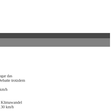
ogar das
Debatte trotzdem
0km/h
n Klimawandel
 130 km/h