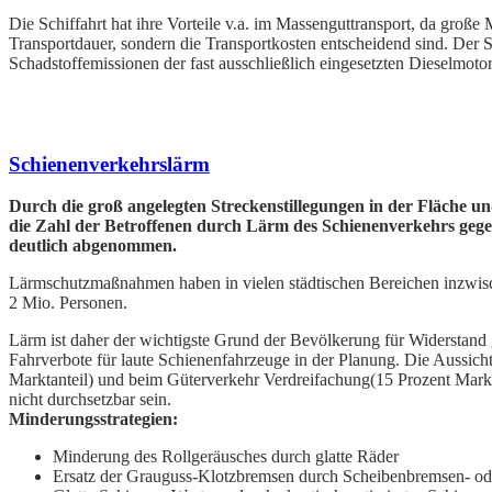
Die Schiffahrt hat ihre Vorteile v.a. im Massenguttransport, da große 
Transportdauer, sondern die Transportkosten entscheidend sind. Der S.
Schadstoffemissionen der fast ausschließlich eingesetzten Dieselmoto
Schienenverkehrslärm
Durch die groß angelegten Streckenstillegungen in der Fläche
die Zahl der Betroffenen durch Lärm des Schienenverkehrs ge
deutlich abgenommen.
Lärmschutzmaßnahmen haben in vielen städtischen Bereichen inzwisc
2 Mio. Personen.
Lärm ist daher der wichtigste Grund der Bevölkerung für Widerstand
Fahrverbote für laute Schienenfahrzeuge in der Planung. Die Aussic
Marktanteil) und beim Güterverkehr Verdreifachung(15 Prozent Mark
nicht durchsetzbar sein.
Minderungsstrategien:
Minderung des Rollgeräusches durch glatte Räder
Ersatz der Grauguss-Klotzbremsen durch Scheibenbremsen- ode