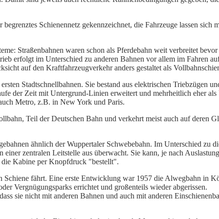
 begrenztes Schienennetz gekennzeichnet, die Fahrzeuge lassen sich me
teme: Straßenbahnen waren schon als Pferdebahn weit verbreitet bevor 
rieb erfolgt im Unterschied zu anderen Bahnen vor allem im Fahren auf
icht auf den Kraftfahrzeugverkehr anders gestaltet als Vollbahnschie
ersten Stadtschnellbahnen. Sie bestand aus elektrischen Triebzügen und
e der Zeit mit Untergrund-Linien erweitert und mehrheitlich eher als
auch Metro, z.B. in New York und Paris.
Vollbahn, Teil der Deutschen
Bahn und verkehrt meist auch auf deren Gle
gebahnen ähnlich der Wuppertaler Schwebebahn. Im Unterschied zu die
n einer zentralen Leitstelle aus überwacht. Sie kann, je nach Auslastung
h die Kabine per Knopfdruck "bestellt".
nen Schiene fährt. Eine erste Entwicklung war 1957 die Alwegbahn in K
der Vergnügungsparks errichtet und großenteils wieder abgerissen.
 dass sie nicht mit anderen Bahnen und auch mit anderen Einschienenb