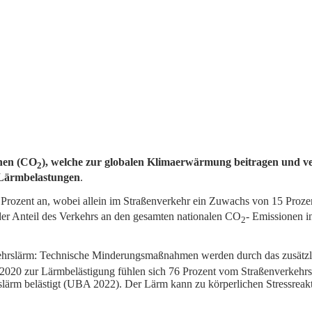
nen (CO
), welche zur globalen Klimaerwärmung beitragen und v
2
 Lärmbelastungen
.
 Prozent an, wobei allein im Straßenverkehr ein Zuwachs von 15 Proze
der Anteil des Verkehrs an den gesamten nationalen CO
- Emissionen i
2
kehrslärm: Technische Minderungsmaßnahmen werden durch das zusätzl
20 zur Lärmbelästigung fühlen sich 76 Prozent vom Straßenverkehrs
ärm belästigt (UBA 2022). Der Lärm kann zu körperlichen Stressreak