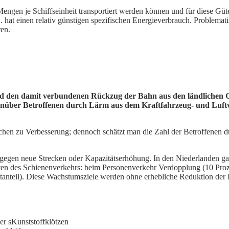
Mengen je Schiffseinheit transportiert werden können und für diese Güte
 hat einen relativ günstigen spezifischen Energieverbrauch. Problemati
ren.
 und den damit verbundenen Rückzug der
Bahn aus den ländlichen 
genüber Betroffenen durch Lärm aus dem Kraftfahrzeug- und
Luft
hen zu Verbesserung; dennoch schätzt man die Zahl der Betroffenen du
 gegen neue Strecken oder Kapazitätserhöhung. In den Niederlanden ga
hten des Schienenverkehrs: beim Personenverkehr Verdopplung (10 Pro
tanteil). Diese Wachstumsziele werden ohne erhebliche Reduktion der
r sKunststoffklötzen