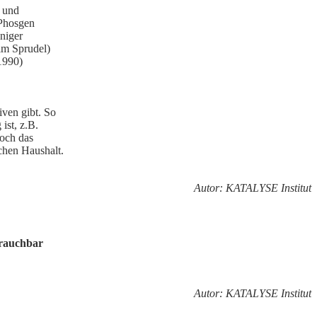
 und
 Phosgen
niger
im Sprudel)
1990)
iven gibt. So
ist, z.B.
noch das
chen Haushalt.
Autor: KATALYSE Institut
brauchbar
Autor: KATALYSE Institut