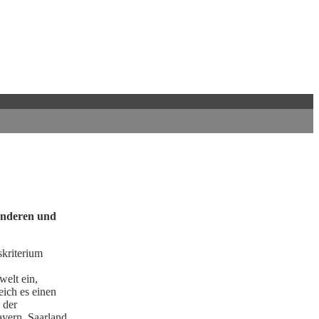
onderen und
kriterium
elt ein,
eich es einen
 der
ayern, Saarland