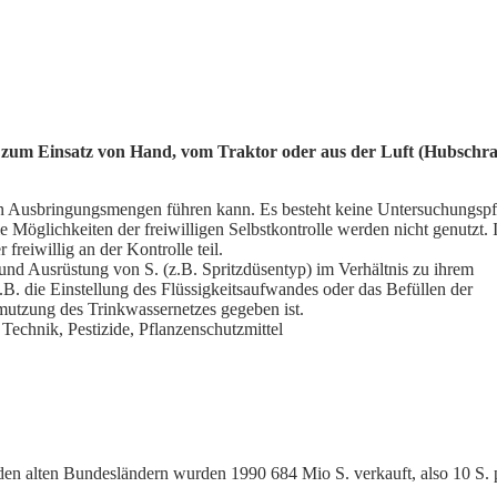
, zum Einsatz von Hand, vom Traktor oder aus der
Luft (Hubschr
en Ausbringungsmengen führen kann. Es besteht keine Untersuchungspfli
 Möglichkeiten der freiwilligen Selbstkontrolle werden nicht genutzt.
reiwillig an der Kontrolle teil.
nd Ausrüstung von S. (z.B. Spritzdüsentyp) im Verhältnis zu ihrem
 die Einstellung des Flüssigkeitsaufwandes oder das Befüllen der
mutzung des Trinkwassernetzes gegeben ist.
e Technik,
Pestizide,
Pflanzenschutzmittel
den alten Bundesländern wurden 1990 684 Mio S. verkauft, also 10 S.