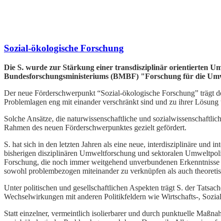
Sozial-ökologische Forschung
Die S. wurde zur Stärkung einer transdisziplinär orientierten
Bundesforschungsministeriums (BMBF) "Forschung für die Umwe
Der neue Förderschwerpunkt “Sozial-ökologische Forschung” trägt d
Problemlagen eng mit einander verschränkt sind und zu ihrer Lösung t
Solche Ansätze, die naturwissenschaftliche und sozialwissenschaftlic
Rahmen des neuen Förderschwerpunktes gezielt gefördert.
S. hat sich in den letzten Jahren als eine neue, interdisziplinäre und i
bisherigen disziplinären Umweltforschung und sektoralen
Umweltpolit
Forschung, die noch immer weitgehend unverbundenen Erkenntnisse d
sowohl problembezogen miteinander zu verknüpfen als auch theoretisc
Unter politischen und gesellschaftlichen Aspekten trägt S. der Tatsa
Wechselwirkungen mit anderen Politikfeldern wie Wirtschafts-, Sozia
Statt einzelner, vermeintlich isolierbarer und durch punktuelle Maß