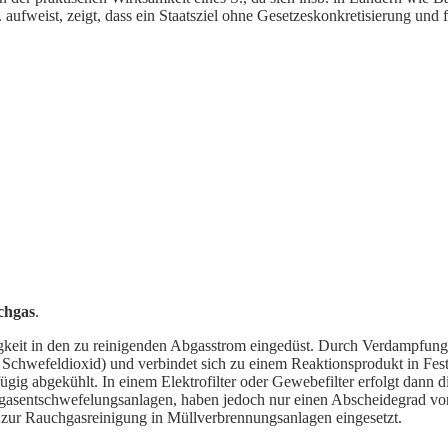
ufweist, zeigt, dass ein Staatsziel ohne Gesetzeskonkretisierung und f
chgas
.
gkeit in den zu reinigenden Abgasstrom eingedüst. Durch Verdampfung 
.
Schwefeldioxid) und verbindet sich zu einem Reaktionsprodukt in Fes
fügig abgekühlt. In einem
Elektrofilter oder
Gewebefilter erfolgt dann d
asentschwefelungsanlagen, haben jedoch nur einen Abscheidegrad v
zur Rauchgasreinigung in Müllverbrennungsanlagen eingesetzt.