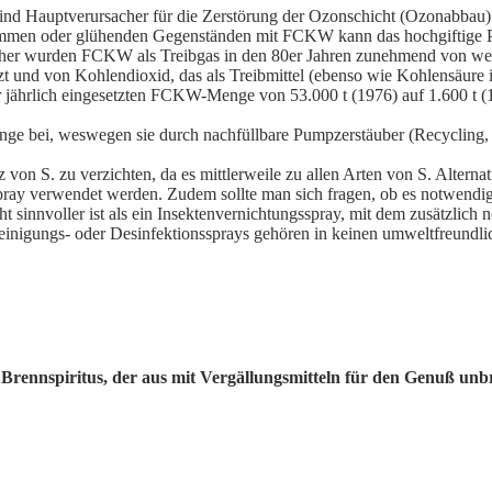
d Hauptverursacher für die Zerstörung der
Ozonschicht (
Ozonabbau)
Flammen oder glühenden Gegenständen mit FCKW kann das hochgiftige
aher wurden
FCKW als Treibgas in den 80er Jahren zunehmend von we
tzt und von
Kohlendioxid, das als Treibmittel (ebenso wie Kohlensäure 
der jährlich eingesetzten FCKW-Menge von 53.000 t (1976) auf 1.600 t (
ge bei, weswegen sie durch nachfüllbare Pumpzerstäuber (Recycling,
von S. zu verzichten, da es mittlerweile zu allen Arten von S. Alternat
pray verwendet werden. Zudem sollte man sich fragen, ob es notwendig 
ht sinnvoller ist als ein Insektenvernichtungsspray, mit dem zusätzlich 
inigungs- oder Desinfektionssprays gehören in keinen umweltfreundli
S. Brennspiritus, der aus mit Vergällungsmitteln für den Genuß un