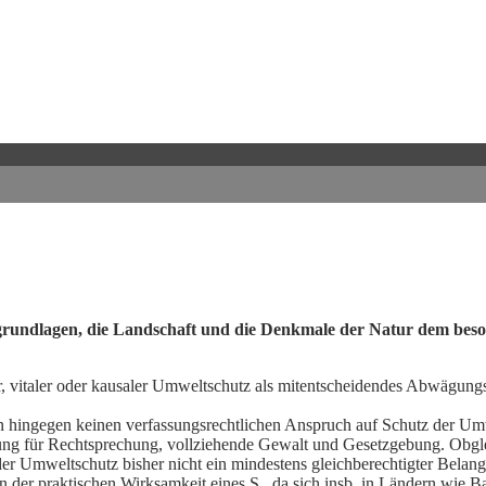
grundlagen, die Landschaft und die Denkmale der Natur dem bes
, vitaler oder kausaler
Umweltschutz als mitentscheidendes Abwägungs
 hingegen keinen verfassungsrechtlichen Anspruch auf Schutz der
Umw
htung für Rechtsprechung, vollziehende Gewalt und Gesetzgebung. Obgl
der
Umweltschutz bisher nicht ein mindestens gleichberechtigter Belang
n der praktischen Wirksamkeit eines S., da sich insb. in Ländern wie B