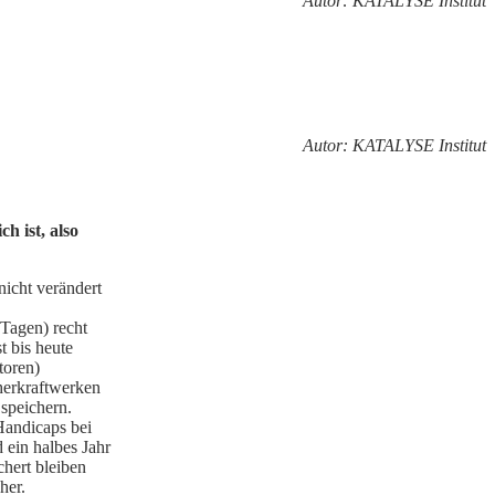
Autor: KATALYSE Institut
Autor: KATALYSE Institut
h ist, also
nicht verändert
 Tagen) recht
t bis heute
toren)
herkraftwerken
speichern.
 Handicaps bei
 ein halbes Jahr
hert bleiben
her.