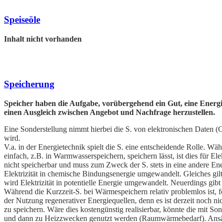
Speiseöle
Inhalt nicht vorhanden
Speicherung
Speicher haben die Aufgabe, vorübergehend ein Gut, eine
Energi
einen Ausgleich zwischen Angebot und Nachfrage herzustellen.
Eine Sonderstellung nimmt hierbei die S. von elektronischen Daten (
C
wird.
V.a. in der Energietechnik spielt die S. eine entscheidende Rolle. W
einfach, z.B. in Warmwasserspeichern, speichern lässt, ist dies für Ele
nicht speicherbar und muss zum Zweck der S. stets in eine andere En
Elektrizität in chemische Bindungsenergie umgewandelt. Gleiches gilt
wird Elektrizität in potentielle
Energie umgewandelt. Neuerdings gibt 
Während die Kurzzeit-S. bei Wärmespeichern relativ problemlos ist, fe
der Nutzung regenerativer Energiequellen, denn es ist derzeit noch n
zu speichern. Wäre dies kostengünstig realisierbar, könnte die mit
und dann zu Heizzwecken genutzt werden (Raumwärmebedarf). Ansät