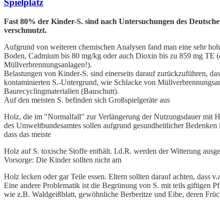
Spielplatz
Fast 80% der Kinder-S. sind nach Untersuchungen des Deutsc
verschmutzt.
Aufgrund von weiteren chemischen Analysen fand man eine sehr hoh
Boden,
Cadmium bis 80 mg/kg oder auch Dioxin bis zu 859 mg TE (die
Müllverbrennungsanlagen!).
Belastungen von Kinder-S. sind einerseits darauf zurückzuführen, da
kontaminierten S.-Untergrund, wie
Schlacke von Müllverbrennungsa
Baurecyclingmaterialien (
Bauschutt).
Auf den meisten S. befinden sich Großspielgeräte aus
Holz, die im "Normalfall" zur Verlängerung der Nutzungsdauer mit H
des Umweltbundesamtes sollen aufgrund gesundheitlicher Bedenken
dass das meiste
Holz auf S. toxische Stoffe enthält. I.d.R. werden der Witterung ausg
Vorsorge: Die Kinder sollten nicht am
Holz lecken oder gar Teile essen. Eltern sollten darauf achten, dass
Eine andere Problematik ist die Begrünung von S. mit teils giftigen
wie z.B. Waldgeißblatt, gewöhnliche Berberitze und Eibe, deren Früc