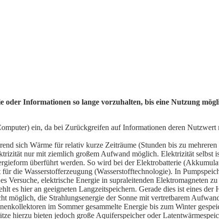
e oder Informationen so lange vorzuhalten, bis eine Nutzung möglic
omputer) ein, da bei Zurückgreifen auf Informationen deren Nutzwert 
ährend sich Wärme für relativ kurze Zeiträume (Stunden bis zu mehreren
ktrizität nur mit ziemlich großem Aufwand möglich. Elektrizität selbst is
ergieform überführt werden. So wird bei der Elektrobatterie (Akkumula
 für die Wasserstofferzeugung (
Wasserstofftechnologie). In Pumpspeic
es Versuche, elektrische
Energie in supraleitenden Elektromagneten zu 
hlt es hier an geeigneten Langzeitspeichern. Gerade dies ist eines der
icht möglich, die Strahlungsenergie der Sonne mit vertretbarem Aufwand
 Sonnenkollektoren im Sommer gesammelte
Energie bis zum Winter gespeic
ze hierzu bieten jedoch große
Aquiferspeicher oder Latentwärmespeic