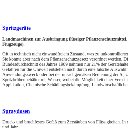
Spritzgeräte
Landmaschinen zur Ausbringung flüssiger
Pflanzenschutzmittel
Flugzeuge).
Oft in technisch nicht einwandfreiem Zustand, was zu unkontrolliert
Sie könnte aber nach dem
Pflanzenschutzgesetz verordnet werden. Die
Bundesdurchschnitt des Jahres 1989 nahmen nur 21% der Gerätehalter f
Gefahren für die
Umwelt entstehen auch durch eine falsche Auswahl u
Anwendungszweck oder bei der unsachgemäßen Bedienung der S., z.B.
Spritzbrühenbehälter mit
Wasser, wobei die Möglichkeit einer Versch
Applikation, Chemische Schädlingsbekämpfung,
Landwirtschaftlich
Spraydosen
Druck- und bruchfestes Gefäß zum Zerstäuben von Flüssigkeiten. In 
und Jahr.