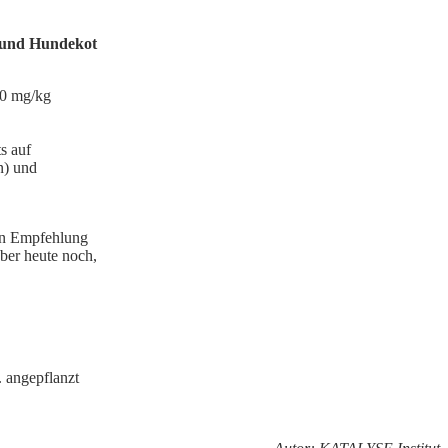
 und Hundekot
00 mg/kg
s auf
n) und
ten Empfehlung
aber heute noch,
. angepflanzt