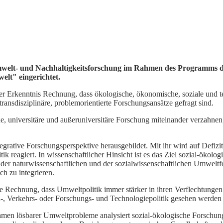
 Umwelt- und Nachhaltigkeitsforschung im Rahmen des Programms 
lt" eingerichtet.
er Erkenntnis Rechnung, dass ökologische, ökonomische, soziale und t
ransdisziplinäre, problemorientierte Forschungsansätze gefragt sind.
he, universitäre und außeruniversitäre Forschung miteinander verzahne
ntegrative Forschungsperspektive herausgebildet. Mit ihr wird auf Defizit
ik reagiert. In wissenschaftlicher Hinsicht ist es das Ziel sozial-ökolog
er naturwissenschaftlichen und der sozialwissenschaftlichen Umwelt
h zu integrieren.
che Rechnung, dass
Umweltpolitik immer stärker in ihren Verflechtunge
l-, Verkehrs- oder Forschungs- und Technologiepolitik gesehen werden
nahmen lösbarer Umweltprobleme analysiert sozial-ökologische Forschun