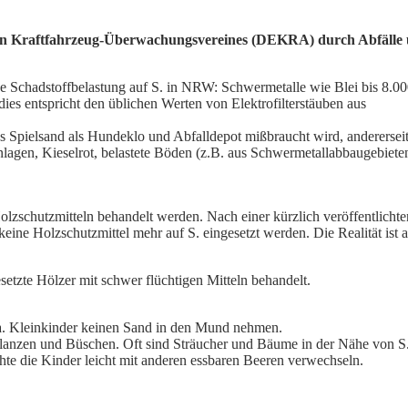
hen Kraftfahrzeug-Überwachungsvereines (DEKRA) durch Abfälle
e Schadstoffbelastung auf S. in NRW:
Schwermetalle wie
Blei bis 8.0
s entspricht den üblichen Werten von Elektrofilterstäuben aus
ss Spielsand als Hundeklo und Abfalldepot mißbraucht wird, andererseit
nlagen,
Kieselrot, belastete Böden (z.B. aus Schwermetallabbaugebiete
olzschutzmitteln behandelt werden. Nach einer kürzlich veröffentlich
 keine
Holzschutzmittel mehr auf S. eingesetzt werden. Die Realität ist 
esetzte Hölzer mit schwer flüchtigen Mitteln behandelt.
 v.a. Kleinkinder keinen Sand in den Mund nehmen.
 Pflanzen und Büschen. Oft sind Sträucher und Bäume in der Nähe von S
hte die Kinder leicht mit anderen essbaren Beeren verwechseln.