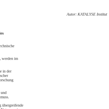
Autor: KATALYSE Institut
des
echnische
n, werden im
e in der
ischer
forschung
n und
 muss.
g übergreifende