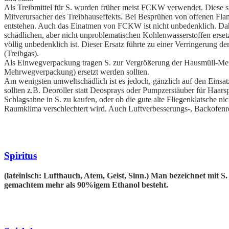
Als Treibmittel für S. wurden früher meist
FCKW verwendet. Diese sin
Mitverursacher des Treibhauseffekts. Bei Besprühen von offenen 
entstehen. Auch das Einatmen von FCKW ist nicht unbedenklich. D
schädlichen, aber nicht unproblematischen Kohlenwasserstoffen erse
völlig unbedenklich ist. Dieser Ersatz führte zu einer Verringerung 
(Treibgas).
Als Einwegverpackung tragen S. zur Vergrößerung der Hausmüll-Men
Mehrwegverpackung) ersetzt werden sollten.
Am wenigsten umweltschädlich ist es jedoch, gänzlich auf den Einsatz 
sollten z.B. Deoroller statt Deosprays oder Pumpzerstäuber für Haars
Schlagsahne in S. zu kaufen, oder ob die gute alte Fliegenklatsche nic
Raumklima verschlechtert wird. Auch Luftverbesserungs-, Backofenre
Spiritus
(lateinisch: Lufthauch, Atem, Geist, Sinn.) Man bezeichnet mit 
gemachtem mehr als 90%igem
Ethanol besteht.