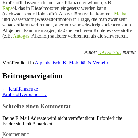
Kraftstoffe lassen sich auch aus Pflanzen gewinnen, z.B.
Raps
öl, das in Dieselmotoren eingesetzt werden kann
(
nachwachsende Rohstoffe). Als gasförmige K. kommen
Methan
und
Wasserstoff (
Wasserstoffmotor) in Frage, die man zwar sehr
schadstoffarm verbrennen, aber nur sehr schwierig speichern kann.
Allgemein kann man sagen, daß die leichteren
Kohlenwasserstoffe
(z.B.
Autogas
, Alkohol) sauberer verbrennen als die schwereren.
Autor:
KATALYSE
Institut
Veröffentlicht in
Alphabetisch
,
K
,
Mobilität & Verkehr
.
Beitragsnavigation
←
Kraftfahrzeuge
Kraftstoffverbrauch
→
Schreibe einen Kommentar
Deine E-Mail-Adresse wird nicht veröffentlicht.
Erforderliche
Felder sind mit
*
markiert
Kommentar
*