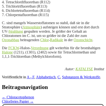
4. Tetrachlordifluorethan (R112)
5. Trichlortrifluorethan (R113)
6. Dichlortetrafluorethan (R114)
7. Chlorpentafluorethan (R115)
C. sind mangels Wasserstoffatomen so stabil, daß sie in die
Stratosphäre (
Atmosphäre
) aufsteigen können und erst dort durch
UV-
Strahlung
gespalten werden. Je größer der Gehalt an
Chloratomen im C. ist, um so größer ist die Zahl der zum
Ozonabbau
beitragenden
Chlor
-
Radikale
in der
Ozonschicht
.
Die
FCKW
-Halon-
Verordnung
gilt weiterhin für die bromhaltigen
Halone
(1211), (1301), (2402) sowie für
Tetrachlormethan und
1,1,1-Trichlorethan (Methylchloroform).
Autor:
KATALYSE
Institut
Veröffentlicht in
A - F
,
Alphabetisch
,
C
,
Substanzen & Werkstoffe
.
Beitragsnavigation
←
Chloracetophenon
Chlorfreies Papier
→