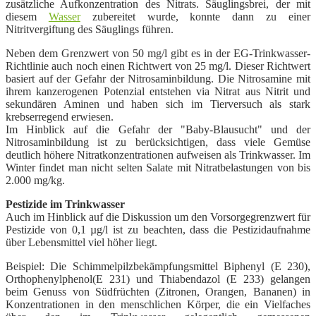
zusätzliche Aufkonzentration des Nitrats. Säuglingsbrei, der mit
diesem
Wasser
zubereitet wurde, konnte dann zu einer
Nitritvergiftung des Säuglings führen.
Neben dem Grenzwert von 50 mg/l gibt es in der EG-Trinkwasser-
Richtlinie auch noch einen Richtwert von 25 mg/l. Dieser Richtwert
basiert auf der Gefahr der Nitrosaminbildung. Die
Nitrosamine mit
ihrem kanzerogenen Potenzial entstehen via Nitrat aus
Nitrit und
sekundären Aminen und haben sich im Tierversuch als stark
krebserregend erwiesen.
Im Hinblick auf die Gefahr der "Baby-Blausucht" und der
Nitrosaminbildung ist zu berücksichtigen, dass viele Gemüse
deutlich höhere Nitratkonzentrationen aufweisen als Trinkwasser. Im
Winter findet man nicht selten Salate mit Nitratbelastungen von bis
2.000 mg/kg.
Pestizide im Trinkwasser
Auch im Hinblick auf die Diskussion um den Vorsorgegrenzwert für
Pestizide von 0,1 µg/l ist zu beachten, dass die Pestizidaufnahme
über Lebensmittel viel höher liegt.
Beispiel: Die Schimmelpilzbekämpfungsmittel
Biphenyl (E 230),
Orthophenylphenol(E 231) und
Thiabendazol (E 233) gelangen
beim Genuss von Südfrüchten (Zitronen, Orangen, Bananen) in
Konzentrationen in den menschlichen Körper, die ein Vielfaches