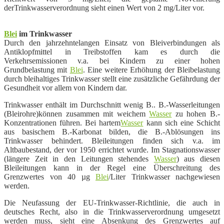
der
Trinkwasserverordnung sieht einen Wert von 2 mg/Liter vor.
Blei
im Trinkwasser
Durch den jahrzehntelangen Einsatz von Bleiverbindungen als
Antiklopfmittel in Treibstoffen kam es durch die
Verkehrsemissionen v.a. bei Kindern zu einer hohen
Grundbelastung mit
Blei
. Eine weitere Erhöhung der Bleibelastung
durch bleihaltiges Trinkwasser stellt eine zusätzliche Gefährdung der
Gesundheit vor allem von Kindern dar.
Trinkwasser enthält im Durchschnitt wenig B.. B.-Wasserleitungen
(
Bleirohre)können zusammen mit weichem
Wasser
zu hohen B.-
Konzentrationen führen. Bei hartem
Wasser
kann sich eine Schicht
aus basischem B.-Karbonat bilden, die B.-Ablösungen ins
Trinkwasser behindert. Bleileitungen finden sich v.a. im
Altbaubestand, der vor 1950 errichtet wurde. Im Stagnationswasser
(längere Zeit in den Leitungen stehendes
Wasser
) aus diesen
Bleileitungen kann in der Regel eine Überschreitung des
Grenzwertes von 40 µg
Blei
/Liter Trinkwasser nachgewiesen
werden.
Die Neufassung der EU-Trinkwasser-Richtlinie, die auch in
deutsches Recht, also in die
Trinkwasserverordnung umgesetzt
werden muss, sieht eine Absenkung des Grenzwertes auf