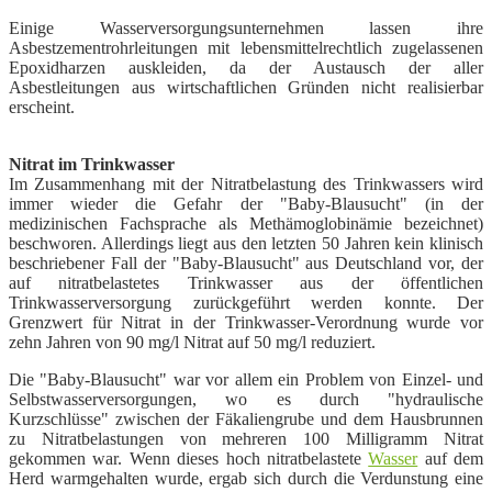
Einige Wasserversorgungsunternehmen lassen ihre
Asbestzementrohrleitungen mit lebensmittelrechtlich zugelassenen
Epoxidharzen auskleiden, da der Austausch der aller
Asbestleitungen aus wirtschaftlichen Gründen nicht realisierbar
erscheint.
Nitrat im Trinkwasser
Im Zusammenhang mit der Nitratbelastung des Trinkwassers wird
immer wieder die Gefahr der "Baby-Blausucht" (in der
medizinischen Fachsprache als Methämoglobinämie bezeichnet)
beschworen. Allerdings liegt aus den letzten 50 Jahren kein klinisch
beschriebener Fall der "Baby-Blausucht" aus Deutschland vor, der
auf nitratbelastetes Trinkwasser aus der öffentlichen
Trinkwasserversorgung zurückgeführt werden konnte. Der
Grenzwert für Nitrat in der Trinkwasser-Verordnung wurde vor
zehn Jahren von 90 mg/l
Nitrat auf 50 mg/l reduziert.
Die "Baby-Blausucht" war vor allem ein Problem von Einzel- und
Selbstwasserversorgungen, wo es durch "hydraulische
Kurzschlüsse" zwischen der Fäkaliengrube und dem Hausbrunnen
zu Nitratbelastungen von mehreren 100 Milligramm
Nitrat
gekommen war. Wenn dieses hoch nitratbelastete
Wasser
auf dem
Herd warmgehalten wurde, ergab sich durch die Verdunstung eine