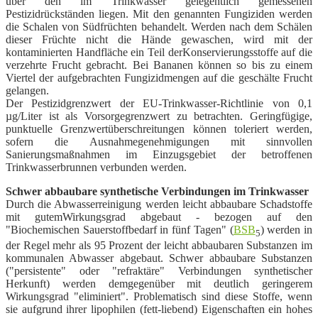
über den im Trinkwasser gelegentlich gemessenen
Pestizidrückständen liegen. Mit den genannten Fungiziden werden
die Schalen von Südfrüchten behandelt. Werden nach dem Schälen
dieser Früchte nicht die Hände gewaschen, wird mit der
kontaminierten Handfläche ein Teil der
Konservierungsstoffe auf die
verzehrte Frucht gebracht. Bei Bananen können so bis zu einem
Viertel der aufgebrachten Fungizidmengen auf die geschälte Frucht
gelangen.
Der Pestizidgrenzwert der EU-Trinkwasser-Richtlinie von 0,1
µg/Liter ist als Vorsorgegrenzwert zu betrachten. Geringfügige,
punktuelle Grenzwertüberschreitungen können toleriert werden,
sofern die Ausnahmegenehmigungen mit sinnvollen
Sanierungsmaßnahmen im Einzugsgebiet der betroffenen
Trinkwasserbrunnen verbunden werden.
Schwer abbaubare synthetische Verbindungen im Trinkwasser
Durch die Abwasserreinigung werden leicht abbaubare
Schadstoffe
mit gutem
Wirkungsgrad abgebaut - bezogen auf den
"Biochemischen Sauerstoffbedarf in fünf Tagen" (
BSB
) werden in
5
der Regel mehr als 95 Prozent der leicht abbaubaren Substanzen im
kommunalen Abwasser abgebaut. Schwer abbaubare Substanzen
("persistente" oder "refraktäre" Verbindungen synthetischer
Herkunft) werden demgegenüber mit deutlich geringerem
Wirkungsgrad "eliminiert". Problematisch sind diese Stoffe, wenn
sie aufgrund ihrer lipophilen (fett-liebend) Eigenschaften ein hohes