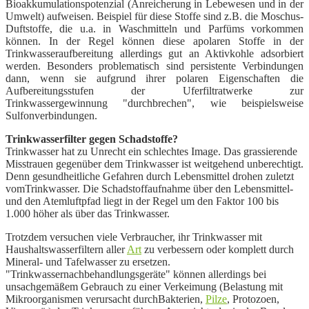
Bioakkumulationspotenzial (
Anreicherung in Lebewesen und in der
Umwelt) aufweisen. Beispiel für diese Stoffe sind z.B. die Moschus-
Duftstoffe, die u.a. in Waschmitteln und Parfüms vorkommen
können. In der Regel können diese apolaren Stoffe in der
Trinkwasseraufbereitung allerdings gut an Aktivkohle adsorbiert
werden. Besonders problematisch sind persistente Verbindungen
dann, wenn sie aufgrund ihrer polaren Eigenschaften die
Aufbereitungsstufen der Uferfiltratwerke zur
Trinkwassergewinnung "durchbrechen", wie beispielsweise
Sulfonverbindungen.
Trinkwasserfilter gegen Schadstoffe?
Trinkwasser hat zu Unrecht ein schlechtes Image. Das grassierende
Misstrauen gegenüber dem Trinkwasser ist weitgehend unberechtigt.
Denn gesundheitliche Gefahren durch Lebensmittel drohen zuletzt
vomTrinkwasser. Die Schadstoffaufnahme über den Lebensmittel-
und den Atemluftpfad liegt in der Regel um den Faktor 100 bis
1.000 höher als über das Trinkwasser.
Trotzdem versuchen viele Verbraucher, ihr Trinkwasser mit
Haushaltswasserfiltern aller
Art
zu verbessern oder komplett durch
Mineral- und
Tafelwasser zu ersetzen.
"Trinkwassernachbehandlungsgeräte" können allerdings bei
unsachgemäßem Gebrauch zu einer Verkeimung (Belastung mit
Mikroorganismen verursacht durch
Bakterien,
Pilze
, Protozoen,