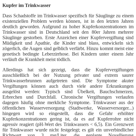
Kupfer im Trinkwasser
Dass
Schadstoffe im Trinkwasser spezifisch für Säuglinge zu einem
existenziellen Problem werden können, ist in den letzten Jahren
deutlich geworden. Aufgrund zu hoher Kupferkonzentrationen im
Trinkwasser sind in Deutschland seit den 80er Jahren mehrere
Säuglinge gestorben. Erste Anzeichen einer Kupfervergiftung sind
Müdigkeit und Apathie, die Kinder sind blass, entwickeln sich
zögerlich, die Augen sind gelblich verfärbt. Hinzu kommt meist eine
genetisch bedingte Leberzirrhose. Bei Kindern unter einem Jahr
verläuft die Krankheit meist tödlich.
Allerdings hat sich gezeigt, dass die Kupfervergiftungen
ausschließlich bei der Nutzung privater und extrem saurer
Trinkwasserbrunnen aufgetreten sind. Die Symptome akuter
Vergiftungen können auch durch viele andere Erkrankungen
ausgelöst werden: Typisch sind Übelkeit, Bauchschmerzen,
Erbrechen und Durchfall. Chronische Vergiftungen verlaufen
dagegen häufig ohne merkliche Symptome. Trinkwasser aus der
öffentlichen Wasserversorgung (Stadtwerke, Wasserversorger...)
hingegen wird so eingestellt, dass die Gefahr erhöhter
Kupferkonzentrationen gering ist, da es auf Kupferrohre nicht
agressiv reagiert (
pH-Wert des Trinkwassers < 6,5). Ein Grenzwert
für
Trinkwasser wurde nicht festgelegt; es gilt ein unverbindlicher
Richtwert von 3 mg/Liter, die geplante Novellierung