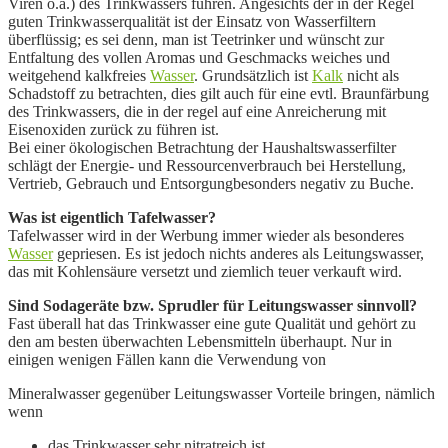
Viren o.ä.) des Trinkwassers führen. Angesichts der in der Regel
guten Trinkwasserqualität ist der Einsatz von Wasserfiltern
überflüssig; es sei denn, man ist Teetrinker und wünscht zur
Entfaltung des vollen Aromas und Geschmacks weiches und
weitgehend kalkfreies
Wasser
. Grundsätzlich ist
Kalk
nicht als
Schadstoff zu betrachten, dies gilt auch für eine evtl. Braunfärbung
des Trinkwassers, die in der regel auf eine
Anreicherung mit
Eisenoxiden zurück zu führen ist.
Bei einer ökologischen Betrachtung der Haushaltswasserfilter
schlägt der
Energie- und Ressourcenverbrauch bei Herstellung,
Vertrieb, Gebrauch und
Entsorgungbesonders negativ zu Buche.
Was ist eigentlich Tafelwasser?
Tafelwasser wird in der Werbung immer wieder als besonderes
Wasser
gepriesen. Es ist jedoch nichts anderes als Leitungswasser,
das mit Kohlensäure versetzt und ziemlich teuer verkauft wird.
Sind Sodageräte bzw. Sprudler für Leitungswasser sinnvoll?
Fast überall hat das Trinkwasser eine gute Qualität und gehört zu
den am besten überwachten Lebensmitteln überhaupt. Nur in
einigen wenigen Fällen kann die Verwendung von
Mineralwasser gegenüber Leitungswasser Vorteile bringen, nämlich
wenn
das Trinkwasser sehr nitratreich ist,