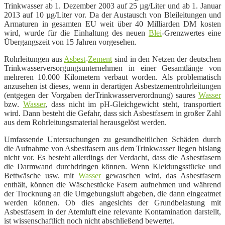
Trinkwasser ab 1. Dezember 2003 auf 25 µg/Liter und ab 1. Januar
2013 auf 10 µg/Liter vor. Da der Austausch von Bleileitungen und
Armaturen in gesamten EU weit über 40 Milliarden DM kosten
wird, wurde für die Einhaltung des neuen
Blei
-Grenzwertes eine
Übergangszeit von 15 Jahren vorgesehen.
Rohrleitungen aus
Asbest
-
Zement
sind in den Netzen der deutschen
Trinkwasserversorgungsunternehmen in einer Gesamtlänge von
mehreren 10.000 Kilometern verbaut worden. Als problematisch
anzusehen ist dieses, wenn in derartigen Asbestzementrohrleitungen
(entgegen der Vorgaben derTrinkwasserverordnung) saures
Wasser
bzw.
Wasser
, dass nicht im pH-Gleichgewicht steht, transportiert
wird. Dann besteht die Gefahr, dass sich Asbestfasern in großer Zahl
aus dem Rohrleitungsmaterial herausgelöst werden.
Umfassende Untersuchungen zu gesundheitlichen Schäden durch
die Aufnahme von Asbestfasern aus dem Trinkwasser liegen bislang
nicht vor. Es besteht allerdings der Verdacht, dass die Asbestfasern
die Darmwand durchdringen können. Wenn Kleidungsstücke und
Bettwäsche usw. mit
Wasser
gewaschen wird, das Asbestfasern
enthält, können die Wäschestücke Fasern aufnehmen und während
der Trocknung an die Umgebungsluft abgeben, die dann eingeatmet
werden können. Ob dies angesichts der Grundbelastung mit
Asbestfasern in der Atemluft eine relevante
Kontamination darstellt,
ist wissenschaftlich noch nicht abschließend bewertet.