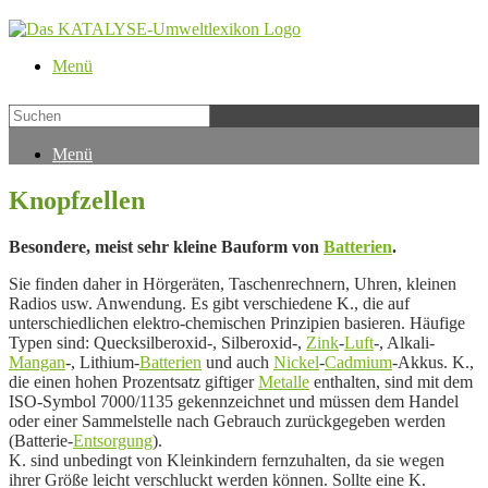
Menü
Menü
Knopfzellen
Besondere, meist sehr kleine Bauform von
Batterien
.
Sie finden daher in Hörgeräten, Taschenrechnern, Uhren, kleinen
Radios usw. Anwendung. Es gibt verschiedene K., die auf
unterschiedlichen elektro-chemischen Prinzipien basieren. Häufige
Typen sind: Quecksilberoxid-, Silberoxid-,
Zink
-
Luft
-, Alkali-
Mangan
-, Lithium-
Batterien
und auch
Nickel
-
Cadmium
-Akkus. K.,
die einen hohen Prozentsatz giftiger
Metalle
enthalten, sind mit dem
ISO-Symbol 7000/1135 gekennzeichnet und müssen dem Handel
oder einer Sammelstelle nach Gebrauch zurückgegeben werden
(Batterie-
Entsorgung
).
K. sind unbedingt von Kleinkindern fernzuhalten, da sie wegen
ihrer Größe leicht verschluckt werden können. Sollte eine K.