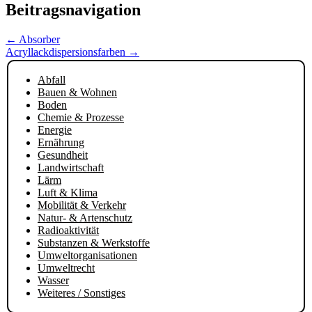
Beitragsnavigation
←
Absorber
Acryllackdispersionsfarben
→
Abfall
Bauen & Wohnen
Boden
Chemie & Prozesse
Energie
Ernährung
Gesundheit
Landwirtschaft
Lärm
Luft & Klima
Mobilität & Verkehr
Natur- & Artenschutz
Radioaktivität
Substanzen & Werkstoffe
Umweltorganisationen
Umweltrecht
Wasser
Weiteres / Sonstiges