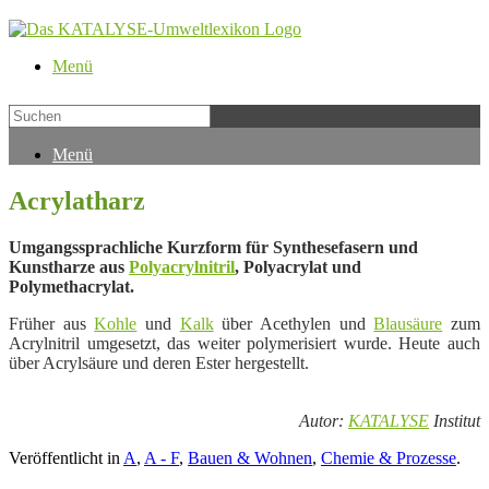
Menü
Menü
Acrylatharz
Umgangssprachliche Kurzform für Synthesefasern und
Kunstharze aus
Polyacrylnitril
, Polyacrylat und
Polymethacrylat.
Früher aus
Kohle
und
Kalk
über Acethylen und
Blausäure
zum
Acrylnitril umgesetzt, das weiter polymerisiert wurde. Heute auch
über Acrylsäure und deren Ester hergestellt.
Autor:
KATALYSE
Institut
Veröffentlicht in
A
,
A - F
,
Bauen & Wohnen
,
Chemie & Prozesse
.