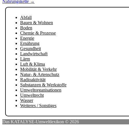
Nahrungskette
→
Abfall
Bauen & Wohnen
Boden
Chemie & Prozesse
Energie
Ernährung
Gesundheit
Landwirtschaft
Lärm
Luft & Klima
Mobilität & Verkehr
Natur- & Artenschutz
Radioaktivität
Substanzen & Werkstoffe
Umweltorganisationen
Umweltrecht
Wasser
Weiteres / Sonstiges
Das KATALYSE-Umweltlexikon © 2026