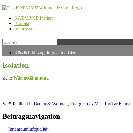
KATALYSE Institut
Kontakt
Impressum
Kürzlich hinzugefügt/ aktualisiert
Isolation
siehe
Wärmedämmung
Veröffentlicht in
Bauen & Wohnen
,
Energie
,
G - M
,
I
,
Luft & Klima
.
Beitragsnavigation
←
Innenraumluftqualität