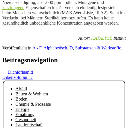
Nierenschädigung, ab 1.000 ppm tödlich. Mutagene und
karzinogene
Eigenschaften im Tierversuch eindeutig festgestellt,
beim Menschen wahrscheinlich (MAK-Wert-Liste, III A2). Steht im
Verdacht, bei Männern Sterilität hervorzurufen. Es kann keine
gesundheitlich unbedenkliche Konzentration angegeben werden.
Autor:
KATALYSE
Institut
Veröffentlicht in
A - F
,
Alphabetisch
,
D
,
Substanzen & Werkstoffe
.
Beitragsnavigation
←
Dichlofluanid
Dibenzofuran
→
Abfall
Bauen & Wohnen
Boden
Chemie & Prozesse
Energie
Ernährung
Gesundheit
Landwirtschaft