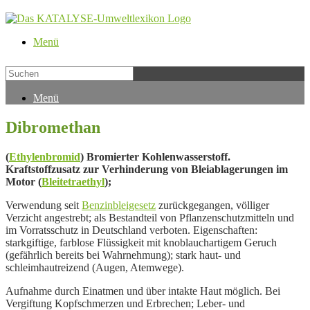
Menü
Menü
Dibromethan
(
Ethylenbromid
) Bromierter Kohlenwasserstoff.
Kraftstoffzusatz zur Verhinderung von Bleiablagerungen im
Motor (
Bleitetraethyl
);
Verwendung seit
Benzinbleigesetz
zurückgegangen, völliger
Verzicht angestrebt; als Bestandteil von Pflanzenschutzmitteln und
im Vorratsschutz in Deutschland verboten. Eigenschaften:
starkgiftige, farblose Flüssigkeit mit knoblauchartigem Geruch
(gefährlich bereits bei Wahrnehmung); stark haut- und
schleimhautreizend (Augen, Atemwege).
Aufnahme durch Einatmen und über intakte Haut möglich. Bei
Vergiftung Kopfschmerzen und Erbrechen; Leber- und